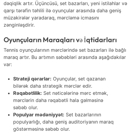
dəqiqlik artır. Üçüncüsü, set bazarları, yeni istilahlar və
qarşı tərəfin təhlili ilə oyunçular arasında daha geniş
müzakirələr yaradaraq, mərcləmə icmasını
zənginləşdirir.
Oyunçuların Maraqları və İqtidarları
Tennis oyunçularının mərclərində set bazarları ilə bağlı
maraq artır. Bu artımın səbəbləri arasında aşağıdakılar
var:
Strateji qərarlar:
Oyunçular, set qazanan
bilərək daha strategik mərclər edir.
Rəqabətlilik:
Set nəticələrinə mərc etmək,
mərclərin daha rəqabətli hala gəlməsinə
səbəb olur.
Populyar mədəniyyət:
Set bazarlarının
populyarlığı, daha geniş auditoriyanın maraq
göstərməsinə səbəb olur.