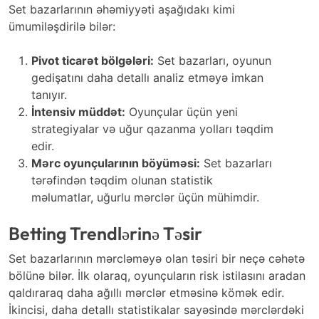
Set bazarlarının əhəmiyyəti aşağıdakı kimi
ümumiləşdirilə bilər:
Pivot ticarət bölgələri:
Set bazarları, oyunun
gedişatını daha detallı analiz etməyə imkan
tanıyır.
İntensiv müddət:
Oyunçular üçün yeni
strategiyalar və uğur qazanma yolları təqdim
edir.
Mərc oyunçularının böyüməsi:
Set bazarları
tərəfindən təqdim olunan statistik
məlumatlar, uğurlu mərclər üçün mühimdir.
Betting Trendlərinə Təsir
Set bazarlarının mərcləməyə olan təsiri bir neçə cəhətə
bölünə bilər. İlk olaraq, oyunçuların risk istilasını aradan
qaldıraraq daha ağıllı mərclər etməsinə kömək edir.
İkincisi, daha detallı statistikalar sayəsində mərclərdəki