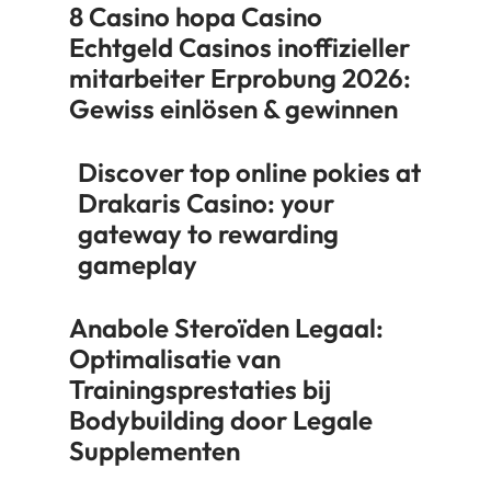
8 Casino hopa Casino
Echtgeld Casinos inoffizieller
mitarbeiter Erprobung 2026:
Gewiss einlösen & gewinnen
Discover top online pokies at
Drakaris Casino: your
gateway to rewarding
gameplay
Anabole Steroïden Legaal:
Optimalisatie van
Trainingsprestaties bij
Bodybuilding door Legale
Supplementen