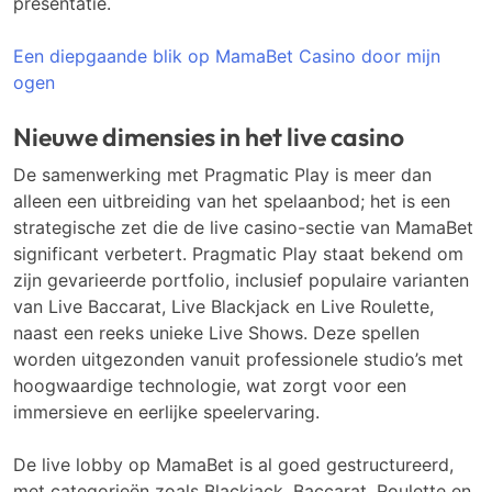
presentatie.
Een diepgaande blik op MamaBet Casino door mijn
ogen
Nieuwe dimensies in het live casino
De samenwerking met Pragmatic Play is meer dan
alleen een uitbreiding van het spelaanbod; het is een
strategische zet die de live casino-sectie van MamaBet
significant verbetert. Pragmatic Play staat bekend om
zijn gevarieerde portfolio, inclusief populaire varianten
van Live Baccarat, Live Blackjack en Live Roulette,
naast een reeks unieke Live Shows. Deze spellen
worden uitgezonden vanuit professionele studio’s met
hoogwaardige technologie, wat zorgt voor een
immersieve en eerlijke speelervaring.
De live lobby op MamaBet is al goed gestructureerd,
met categorieën zoals Blackjack, Baccarat, Roulette en