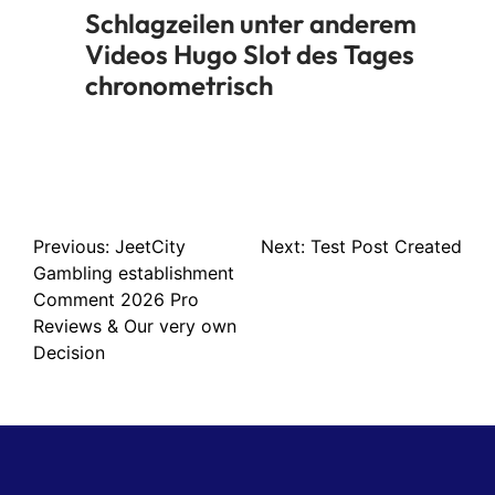
Schlagzeilen unter anderem
Videos Hugo Slot des Tages
chronometrisch
Post
Previous:
JeetCity
Next:
Test Post Created
Gambling establishment
navigation
Comment 2026 Pro
Reviews & Our very own
Decision