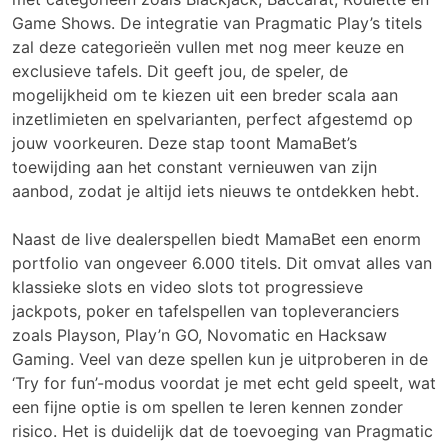
Game Shows. De integratie van Pragmatic Play’s titels
zal deze categorieën vullen met nog meer keuze en
exclusieve tafels. Dit geeft jou, de speler, de
mogelijkheid om te kiezen uit een breder scala aan
inzetlimieten en spelvarianten, perfect afgestemd op
jouw voorkeuren. Deze stap toont MamaBet’s
toewijding aan het constant vernieuwen van zijn
aanbod, zodat je altijd iets nieuws te ontdekken hebt.
Naast de live dealerspellen biedt MamaBet een enorm
portfolio van ongeveer 6.000 titels. Dit omvat alles van
klassieke slots en video slots tot progressieve
jackpots, poker en tafelspellen van topleveranciers
zoals Playson, Play’n GO, Novomatic en Hacksaw
Gaming. Veel van deze spellen kun je uitproberen in de
‘Try for fun’-modus voordat je met echt geld speelt, wat
een fijne optie is om spellen te leren kennen zonder
risico. Het is duidelijk dat de toevoeging van Pragmatic