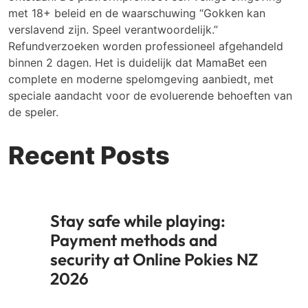
met 18+ beleid en de waarschuwing “Gokken kan
verslavend zijn. Speel verantwoordelijk.”
Refundverzoeken worden professioneel afgehandeld
binnen 2 dagen. Het is duidelijk dat MamaBet een
complete en moderne spelomgeving aanbiedt, met
speciale aandacht voor de evoluerende behoeften van
de speler.
Recent Posts
Stay safe while playing:
Payment methods and
security at Online Pokies NZ
2026