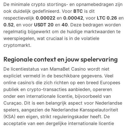
De minimale crypto stortings- en opnamebedragen zijn
ook duidelijk gedefinieerd. Voor
BTC
is dit
respectievelijk
0.00022
en
0.00042
, voor
LTC 0.26
en
0.52
, en voor
USDT 20
en
40
. Deze bedragen worden
regelmatig bijgewerkt om de huidige marktwaarden te
weerspiegelen, wat cruciaal is in de volatiele
cryptomarkt.
Regionale context en jouw spelervaring
De licentiestatus van MamaBet Casino wordt niet
expliciet vermeld in de beschikbare gegevens. Veel
online casino’s die zich richten op een breed Europees
publiek en crypto-transacties aanbieden, opereren
onder een internationale licentie, bijvoorbeeld van
Curaçao. Dit is een belangrijk aspect voor Nederlandse
spelers, aangezien de Nederlandse Kansspelautoriteit
(KSA) een eigen, strikt reguleringskader heeft. De
acceptatie van een dergelijke internationale licentie