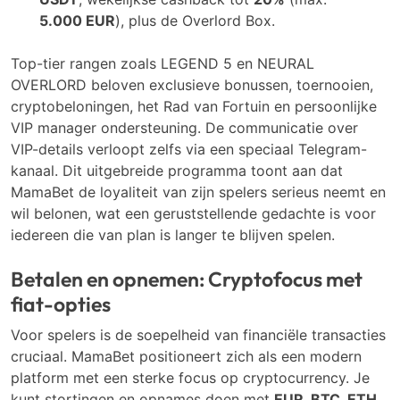
5.000 EUR
), plus de Overlord Box.
Top-tier rangen zoals LEGEND 5 en NEURAL
OVERLORD beloven exclusieve bonussen, toernooien,
cryptobeloningen, het Rad van Fortuin en persoonlijke
VIP manager ondersteuning. De communicatie over
VIP-details verloopt zelfs via een speciaal Telegram-
kanaal. Dit uitgebreide programma toont aan dat
MamaBet de loyaliteit van zijn spelers serieus neemt en
wil belonen, wat een geruststellende gedachte is voor
iedereen die van plan is langer te blijven spelen.
Betalen en opnemen: Cryptofocus met
fiat-opties
Voor spelers is de soepelheid van financiële transacties
cruciaal. MamaBet positioneert zich als een modern
platform met een sterke focus op cryptocurrency. Je
kunt stortingen en opnames doen met
EUR, BTC, ETH,