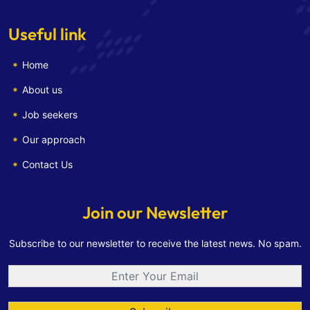
Useful link
Home
About us
Job seekers
Our approach
Contact Us
Join our Newsletter
Subscribe to our newsletter to receive the latest news. No spam.