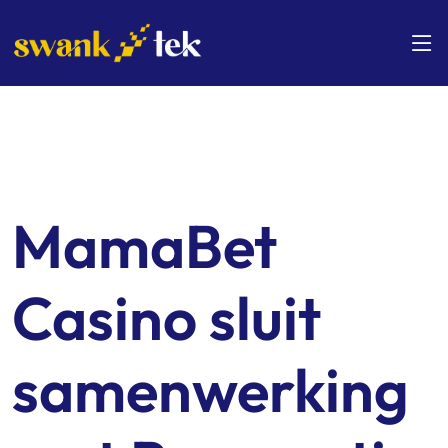
Skip
to
content
MamaBet
Casino sluit
samenwerking