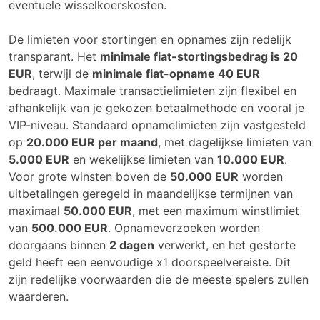
eventuele wisselkoerskosten.
De limieten voor stortingen en opnames zijn redelijk
transparant. Het
minimale fiat-stortingsbedrag is 20
EUR
, terwijl de
minimale fiat-opname 40 EUR
bedraagt. Maximale transactielimieten zijn flexibel en
afhankelijk van je gekozen betaalmethode en vooral je
VIP-niveau. Standaard opnamelimieten zijn vastgesteld
op
20.000 EUR per maand
, met dagelijkse limieten van
5.000 EUR
en wekelijkse limieten van
10.000 EUR
.
Voor grote winsten boven de
50.000 EUR
worden
uitbetalingen geregeld in maandelijkse termijnen van
maximaal
50.000 EUR
, met een maximum winstlimiet
van
500.000 EUR
. Opnameverzoeken worden
doorgaans binnen
2 dagen
verwerkt, en het gestorte
geld heeft een eenvoudige x1 doorspeelvereiste. Dit
zijn redelijke voorwaarden die de meeste spelers zullen
waarderen.