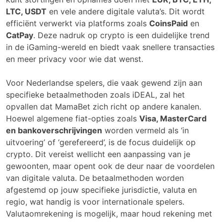
LTC, USDT
en vele andere digitale valuta’s. Dit wordt
efficiënt verwerkt via platforms zoals
CoinsPaid
en
CatPay
. Deze nadruk op crypto is een duidelijke trend
in de iGaming-wereld en biedt vaak snellere transacties
en meer privacy voor wie dat wenst.
Voor Nederlandse spelers, die vaak gewend zijn aan
specifieke betaalmethoden zoals iDEAL, zal het
opvallen dat MamaBet zich richt op andere kanalen.
Hoewel algemene fiat-opties zoals
Visa, MasterCard
en bankoverschrijvingen
worden vermeld als ‘in
uitvoering’ of ‘gerefereerd’, is de focus duidelijk op
crypto. Dit vereist wellicht een aanpassing van je
gewoonten, maar opent ook de deur naar de voordelen
van digitale valuta. De betaalmethoden worden
afgestemd op jouw specifieke jurisdictie, valuta en
regio, wat handig is voor internationale spelers.
Valutaomrekening is mogelijk, maar houd rekening met