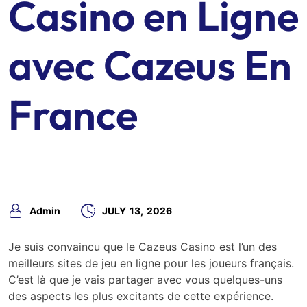
Casino en Ligne
avec Cazeus En
France
Admin
JULY
13,
2026
Je suis convaincu que le Cazeus Casino est l’un des
meilleurs sites de jeu en ligne pour les joueurs français.
C’est là que je vais partager avec vous quelques-uns
des aspects les plus excitants de cette expérience.