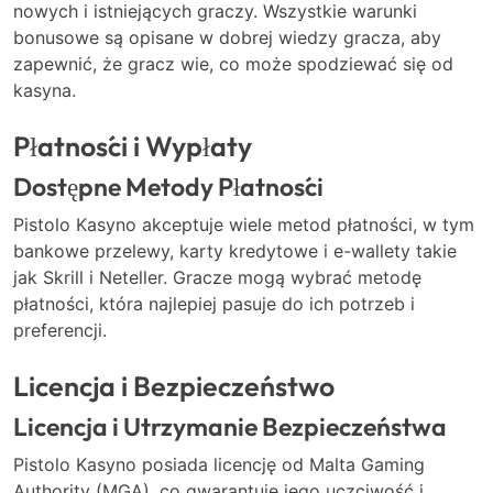
nowych i istniejących graczy. Wszystkie warunki
bonusowe są opisane w dobrej wiedzy gracza, aby
zapewnić, że gracz wie, co może spodziewać się od
kasyna.
Płatności i Wypłaty
Dostępne Metody Płatności
Pistolo Kasyno akceptuje wiele metod płatności, w tym
bankowe przelewy, karty kredytowe i e-wallety takie
jak Skrill i Neteller. Gracze mogą wybrać metodę
płatności, która najlepiej pasuje do ich potrzeb i
preferencji.
Licencja i Bezpieczeństwo
Licencja i Utrzymanie Bezpieczeństwa
Pistolo Kasyno posiada licencję od Malta Gaming
Authority (MGA), co gwarantuje jego uczciwość i