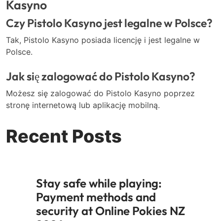
Kasyno
Czy Pistolo Kasyno jest legalne w Polsce?
Tak, Pistolo Kasyno posiada licencję i jest legalne w
Polsce.
Jak się zalogować do Pistolo Kasyno?
Możesz się zalogować do Pistolo Kasyno poprzez
stronę internetową lub aplikację mobilną.
Recent Posts
Stay safe while playing:
Payment methods and
security at Online Pokies NZ