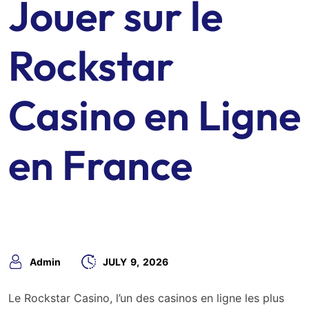
Jouer sur le
Rockstar
Casino en Ligne
en France
Admin
JULY
9,
2026
Le Rockstar Casino, l’un des casinos en ligne les plus