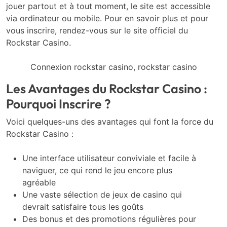
jouer partout et à tout moment, le site est accessible
via ordinateur ou mobile. Pour en savoir plus et pour
vous inscrire, rendez-vous sur le site officiel du
Rockstar Casino.
Connexion rockstar casino, rockstar casino
Les Avantages du Rockstar Casino :
Pourquoi Inscrire ?
Voici quelques-uns des avantages qui font la force du
Rockstar Casino :
Une interface utilisateur conviviale et facile à
naviguer, ce qui rend le jeu encore plus
agréable
Une vaste sélection de jeux de casino qui
devrait satisfaire tous les goûts
Des bonus et des promotions régulières pour