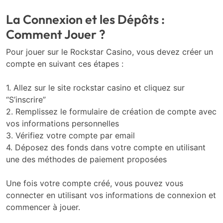
La Connexion et les Dépôts :
Comment Jouer ?
Pour jouer sur le Rockstar Casino, vous devez créer un
compte en suivant ces étapes :
1. Allez sur le site rockstar casino et cliquez sur
“S’inscrire”
2. Remplissez le formulaire de création de compte avec
vos informations personnelles
3. Vérifiez votre compte par email
4. Déposez des fonds dans votre compte en utilisant
une des méthodes de paiement proposées
Une fois votre compte créé, vous pouvez vous
connecter en utilisant vos informations de connexion et
commencer à jouer.