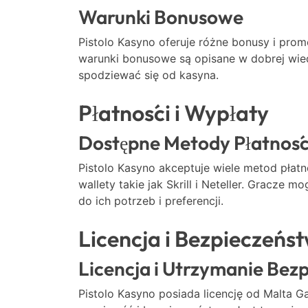
Warunki Bonusowe
Pistolo Kasyno oferuje różne bonusy i prom
warunki bonusowe są opisane w dobrej wie
spodziewać się od kasyna.
Płatności i Wypłaty
Dostępne Metody Płatnośc
Pistolo Kasyno akceptuje wiele metod płatn
wallety takie jak Skrill i Neteller. Gracze 
do ich potrzeb i preferencji.
Licencja i Bezpieczeńs
Licencja i Utrzymanie Bez
Pistolo Kasyno posiada licencję od Malta G