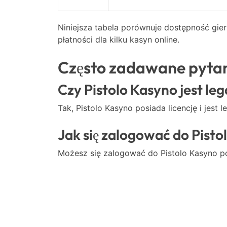
Niniejsza tabela porównuje dostępność gie
płatności dla kilku kasyn online.
Często zadawane pytan
Czy Pistolo Kasyno jest le
Tak, Pistolo Kasyno posiada licencję i jest l
Jak się zalogować do Pisto
Możesz się zalogować do Pistolo Kasyno po