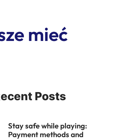
sze mieć
ecent Posts
Stay safe while playing:
Payment methods and