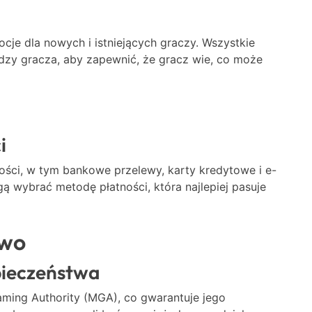
ocje dla nowych i istniejących graczy. Wszystkie
dzy gracza, aby zapewnić, że gracz wie, co może
i
ości, w tym bankowe przelewy, karty kredytowe i e-
mogą wybrać metodę płatności, która najlepiej pasuje
two
pieczeństwa
aming Authority (MGA), co gwarantuje jego