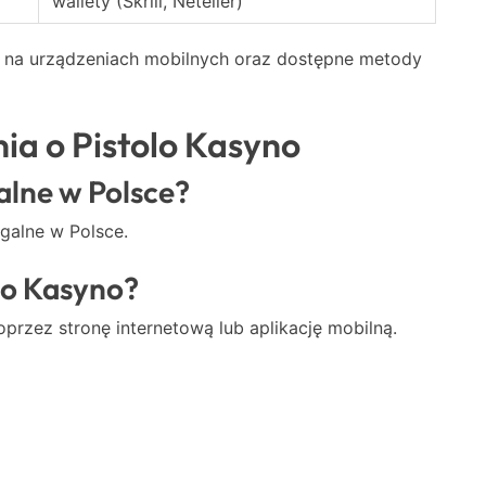
wallety (Skrill, Neteller)
r na urządzeniach mobilnych oraz dostępne metody
ia o Pistolo Kasyno
galne w Polsce?
egalne w Polsce.
lo Kasyno?
przez stronę internetową lub aplikację mobilną.