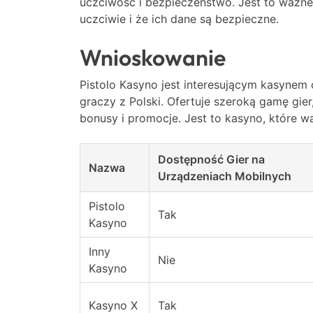
uczciwość i bezpieczeństwo. Jest to ważne
uczciwie i że ich dane są bezpieczne.
Wnioskowanie
Pistolo Kasyno jest interesującym kasyne
graczy z Polski. Ofertuje szeroką gamę gie
bonusy i promocje. Jest to kasyno, które w
Dostępność Gier na
Nazwa
Urządzeniach Mobilnych
Pistolo
Tak
Kasyno
Inny
Nie
Kasyno
Kasyno X
Tak