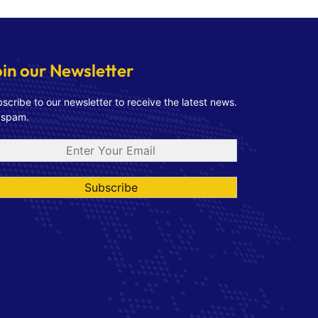
oin our Newsletter
scribe to our newsletter to receive the latest news.
 spam.