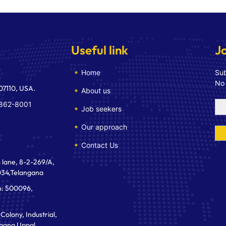
Useful link
J
Home
Sub
No
 07110, USA.
About us
 862-8001
Job seekers
Our approach
Contact Us
 lane, 8-2-269/A,
034,Telangana
n: 500096,
Colony, Industrial,
gana Uppal