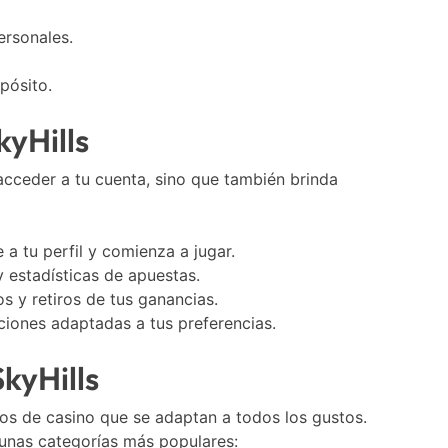
ersonales.
pósito.
kyHills
acceder a tu cuenta, sino que también brinda
a tu perfil y comienza a jugar.
y estadísticas de apuestas.
os y retiros de tus ganancias.
ones adaptadas a tus preferencias.
kyHills
gos de casino que se adaptan a todos los gustos.
unas categorías más populares: