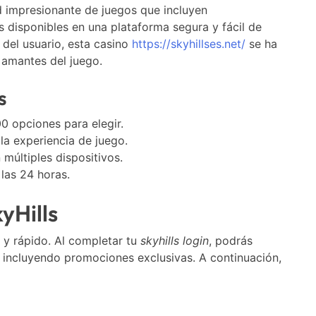
d impresionante de juegos que incluyen
disponibles en una plataforma segura y fácil de
 del usuario, esta casino
https://skyhillses.net/
se ha
 amantes del juego.
s
 opciones para elegir.
la experiencia de juego.
múltiples dispositivos.
las 24 horas.
yHills
 y rápido. Al completar tu
skyhills login
, podrás
o, incluyendo promociones exclusivas. A continuación,