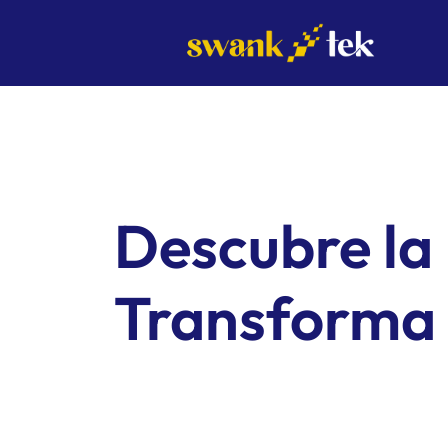
Skip
to
content
Descubre la 
Transforma 