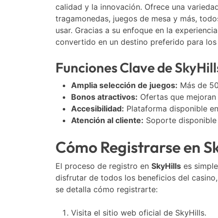
calidad y la innovación. Ofrece una varieda
tragamonedas, juegos de mesa y más, todos 
usar. Gracias a su enfoque en la experiencia
convertido en un destino preferido para los
Funciones Clave de SkyHill
Amplia selección de juegos:
Más de 500
Bonos atractivos:
Ofertas que mejoran 
Accesibilidad:
Plataforma disponible en 
Atención al cliente:
Soporte disponible 
Cómo Registrarse en Sk
El proceso de registro en
SkyHills
es simple
disfrutar de todos los beneficios del casin
se detalla cómo registrarte:
Visita el sitio web oficial de SkyHills.