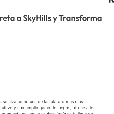
reta a SkyHills y Transforma
s
se alza como una de las plataformas más
tuitivo y una amplia gama de juegos, ofrece a los
evo en este casino, la
skyhills login
es tu llave de