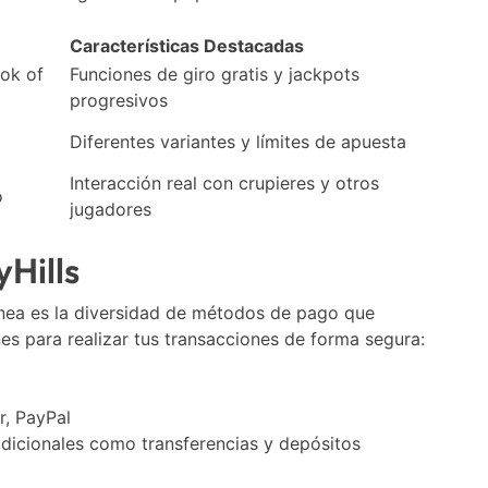
Características Destacadas
ook of
Funciones de giro gratis y jackpots
progresivos
Diferentes variantes y límites de apuesta
Interacción real con crupieres y otros
o
jugadores
Hills
línea es la diversidad de métodos de pago que
nes para realizar tus transacciones de forma segura:
er, PayPal
icionales como transferencias y depósitos