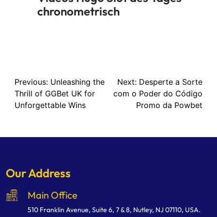
chronometrisch
Post
Previous:
Unleashing the
Next:
Desperte a Sorte
Thrill of GGBet UK for
com o Poder do Código
navigation
Unforgettable Wins
Promo da Powbet
Our Address
Main Office
510 Franklin Avenue, Suite 6, 7 & 8, Nutley, NJ 07110, USA.