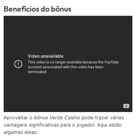
Benefícios do bônus
Aproveitar o
bônus Verde Casino
pode trazer várias
vantagens significativas para o jogador. Aqui estão
algumas delas: