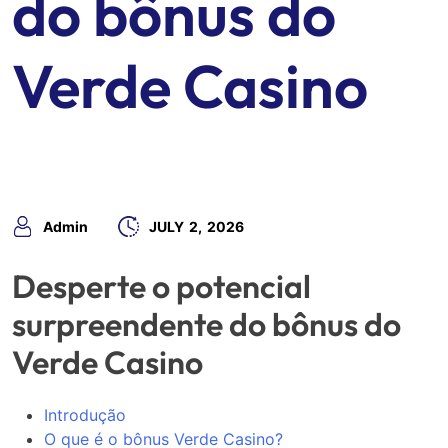
do bônus do
Verde Casino
Admin
JULY
2,
2026
Desperte o potencial
surpreendente do bônus do
Verde Casino
Introdução
O que é o bônus Verde Casino?