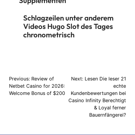
Supplementen
Schlagzeilen unter anderem
Videos Hugo Slot des Tages
chronometrisch
Post
Previous:
Review of
Next:
Lesen Die leser 21
Netbet Casino for 2026:
echte
navigation
Welcome Bonus of $200
Kundenbewertungen bei
Casino Infinity Berechtigt
& Loyal ferner
Bauernfängerei?