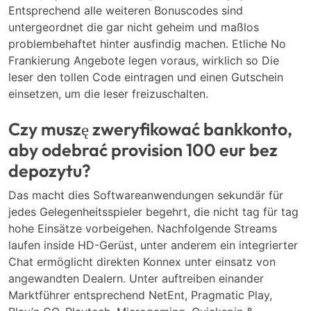
Entsprechend alle weiteren Bonuscodes sind
untergeordnet die gar nicht geheim und maßlos
problembehaftet hinter ausfindig machen. Etliche No
Frankierung Angebote legen voraus, wirklich so Die
leser den tollen Code eintragen und einen Gutschein
einsetzen, um die leser freizuschalten.
Czy muszę zweryfikować bankkonto,
aby odebrać provision 100 eur bez
depozytu?
Das macht dies Softwareanwendungen sekundär für
jedes Gelegenheitsspieler begehrt, die nicht tag für tag
hohe Einsätze vorbeigehen. Nachfolgende Streams
laufen inside HD-Gerüst, unter anderem ein integrierter
Chat ermöglicht direkten Konnex unter einsatz von
angewandten Dealern. Unter auftreiben einander
Marktführer entsprechend NetEnt, Pragmatic Play,