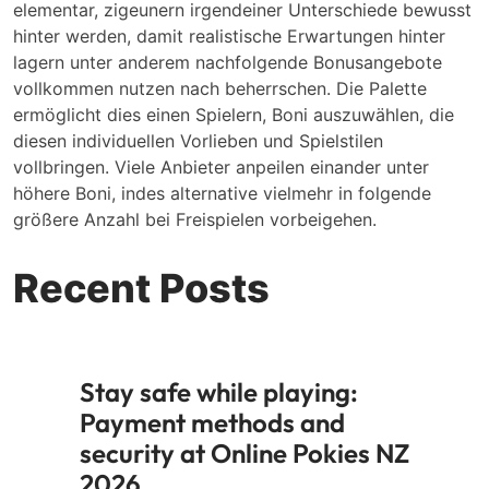
elementar, zigeunern irgendeiner Unterschiede bewusst
hinter werden, damit realistische Erwartungen hinter
lagern unter anderem nachfolgende Bonusangebote
vollkommen nutzen nach beherrschen. Die Palette
ermöglicht dies einen Spielern, Boni auszuwählen, die
diesen individuellen Vorlieben und Spielstilen
vollbringen. Viele Anbieter anpeilen einander unter
höhere Boni, indes alternative vielmehr in folgende
größere Anzahl bei Freispielen vorbeigehen.
Recent Posts
Stay safe while playing:
Payment methods and
security at Online Pokies NZ
2026