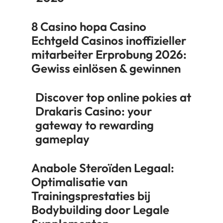
8 Casino hopa Casino
Echtgeld Casinos inoffizieller
mitarbeiter Erprobung 2026:
Gewiss einlösen & gewinnen
Discover top online pokies at
Drakaris Casino: your
gateway to rewarding
gameplay
Anabole Steroïden Legaal:
Optimalisatie van
Trainingsprestaties bij
Bodybuilding door Legale