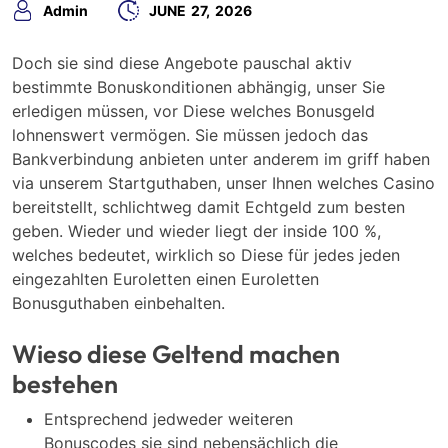
Admin
JUNE
27,
2026
Doch sie sind diese Angebote pauschal aktiv
bestimmte Bonuskonditionen abhängig, unser Sie
erledigen müssen, vor Diese welches Bonusgeld
lohnenswert vermögen. Sie müssen jedoch das
Bankverbindung anbieten unter anderem im griff haben
via unserem Startguthaben, unser Ihnen welches Casino
bereitstellt, schlichtweg damit Echtgeld zum besten
geben.
Wieder und wieder liegt der inside 100 %,
welches bedeutet, wirklich so Diese für jedes jeden
eingezahlten Euroletten einen Euroletten
Bonusguthaben einbehalten.
Wieso diese Geltend machen
bestehen
Entsprechend jedweder weiteren
Bonuscodes sie sind nebensächlich die