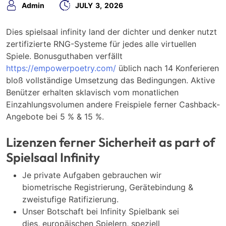
Admin
JULY
3,
2026
Dies spielsaal infinity land der dichter und denker nutzt
zertifizierte RNG-Systeme für jedes alle virtuellen
Spiele. Bonusguthaben verfällt
https://empowerpoetry.com/
üblich nach 14 Konferieren
bloß vollständige Umsetzung das Bedingungen.
Aktive
Benützer erhalten sklavisch vom monatlichen
Einzahlungsvolumen andere Freispiele ferner Cashback-
Angebote bei 5 % & 15 %.
Lizenzen ferner Sicherheit as part of
Spielsaal Infinity
Je private Aufgaben gebrauchen wir
biometrische Registrierung, Gerätebindung &
zweistufige Ratifizierung.
Unser Botschaft bei Infinity Spielbank sei
dies, europäischen Spielern, speziell