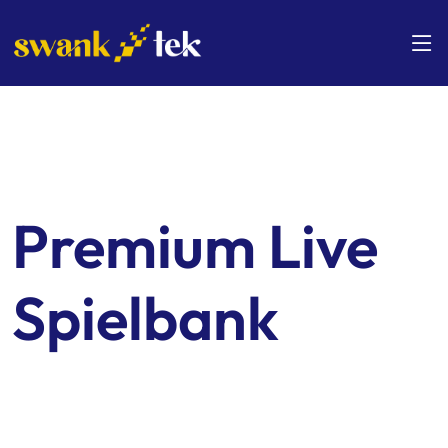
Skip
to
content
Premium Live
Spielbank