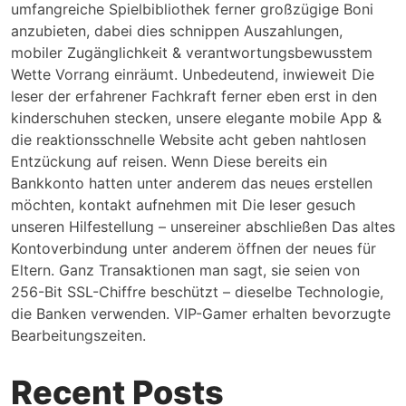
umfangreiche Spielbibliothek ferner großzügige Boni
anzubieten, dabei dies schnippen Auszahlungen,
mobiler Zugänglichkeit & verantwortungsbewusstem
Wette Vorrang einräumt. Unbedeutend, inwieweit Die
leser der erfahrener Fachkraft ferner eben erst in den
kinderschuhen stecken, unsere elegante mobile App &
die reaktionsschnelle Website acht geben nahtlosen
Entzückung auf reisen. Wenn Diese bereits ein
Bankkonto hatten unter anderem das neues erstellen
möchten, kontakt aufnehmen mit Die leser gesuch
unseren Hilfestellung – unsereiner abschließen Das altes
Kontoverbindung unter anderem öffnen der neues für
Eltern. Ganz Transaktionen man sagt, sie seien von
256-Bit SSL-Chiffre beschützt – dieselbe Technologie,
die Banken verwenden. VIP-Gamer erhalten bevorzugte
Bearbeitungszeiten.
Recent Posts