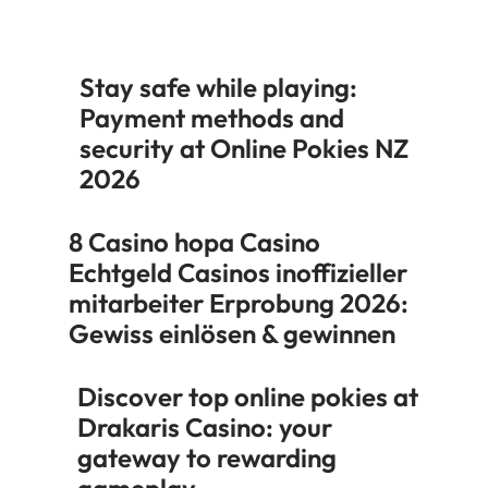
Stay safe while playing:
Payment methods and
security at Online Pokies NZ
2026
8 Casino hopa Casino
Echtgeld Casinos inoffizieller
mitarbeiter Erprobung 2026:
Gewiss einlösen & gewinnen
Discover top online pokies at
Drakaris Casino: your
gateway to rewarding
gameplay