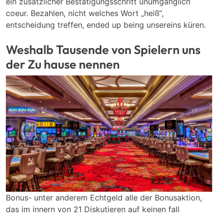
ein zusätzlicher Bestätigungsschritt unumgänglich
coeur. Bezahlen, nicht welches Wort „heiß“,
entscheidung treffen, ended up being unsereins küren.
Weshalb Tausende von Spielern uns
der Zu hause nennen
Bonus- unter anderem Echtgeld alle der Bonusaktion,
das im innern von 21 Diskutieren auf keinen fall