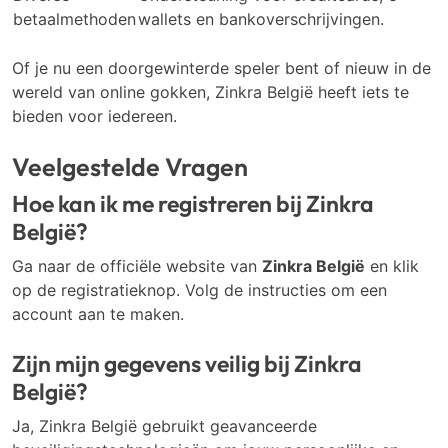
betaalmethoden
wallets en bankoverschrijvingen.
Of je nu een doorgewinterde speler bent of nieuw in de
wereld van online gokken, Zinkra België heeft iets te
bieden voor iedereen.
Veelgestelde Vragen
Hoe kan ik me registreren bij Zinkra
België?
Ga naar de officiële website van
Zinkra België
en klik
op de registratieknop. Volg de instructies om een
account aan te maken.
Zijn mijn gegevens veilig bij Zinkra
België?
Ja, Zinkra België gebruikt geavanceerde