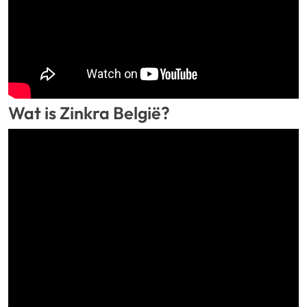
Wat is Zinkra België?