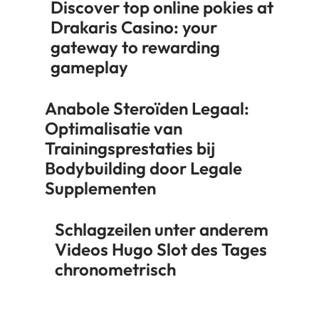
Discover top online pokies at
Drakaris Casino: your
gateway to rewarding
gameplay
Anabole Steroïden Legaal:
Optimalisatie van
Trainingsprestaties bij
Bodybuilding door Legale
Supplementen
Schlagzeilen unter anderem
Videos Hugo Slot des Tages
chronometrisch