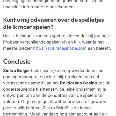
beveiligingstechnologieën om jouw persoonlijke en
financiële informatie te beschermen.
Kunt u mij adviseren over de spelletjes
die ik moet spelen?
Het is belangrijk om een spel te kiezen dat bij jou past.
Probeer verschillende spellen uit en kijk waar je het
meeste plezier
https://zinkracasinobe.com
aan beleeft.
Conclusie
Zinkra België
biedt een rijke en opwindende online
gamingervaring die spelers blijft trekken. Van het
verrassende aanbod van het
Rolldorado Casino
tot de
ondersteunende klantenservice, elke onderneming is
ontworpen om aan de behoeftes van de spelers te
voldoen. Of je nu je geluk wilt beproeven of gewoon
plezier wilt hebben, Zinkra België is de ideale
bestemming. Maak vandaag nog een account aan en