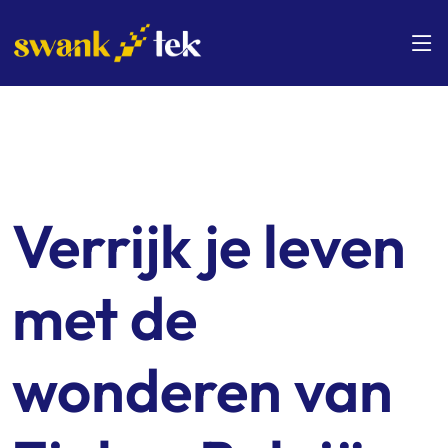
Skip
to
content
Verrijk je leven
met de
wonderen van