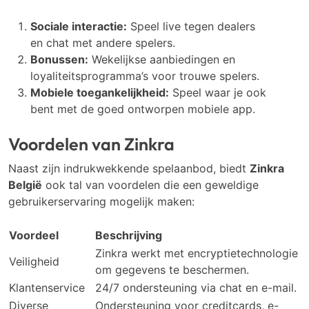
Sociale interactie:
Speel live tegen dealers
en chat met andere spelers.
Bonussen:
Wekelijkse aanbiedingen en
loyaliteitsprogramma’s voor trouwe spelers.
Mobiele toegankelijkheid:
Speel waar je ook
bent met de goed ontworpen mobiele app.
Voordelen van Zinkra
Naast zijn indrukwekkende spelaanbod, biedt
Zinkra
België
ook tal van voordelen die een geweldige
gebruikerservaring mogelijk maken:
Voordeel
Beschrijving
Zinkra werkt met encryptietechnologie
Veiligheid
om gegevens te beschermen.
Klantenservice
24/7 ondersteuning via chat en e-mail.
Diverse
Ondersteuning voor creditcards, e-