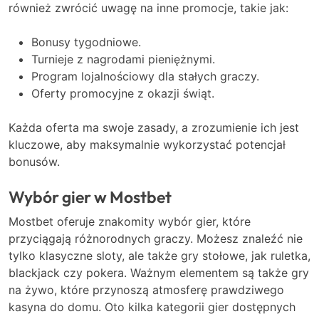
również zwrócić uwagę na inne promocje, takie jak:
Bonusy tygodniowe.
Turnieje z nagrodami pieniężnymi.
Program lojalnościowy dla stałych graczy.
Oferty promocyjne z okazji świąt.
Każda oferta ma swoje zasady, a zrozumienie ich jest
kluczowe, aby maksymalnie wykorzystać potencjał
bonusów.
Wybór gier w Mostbet
Mostbet oferuje znakomity wybór gier, które
przyciągają różnorodnych graczy. Możesz znaleźć nie
tylko klasyczne sloty, ale także gry stołowe, jak ruletka,
blackjack czy pokera. Ważnym elementem są także gry
na żywo, które przynoszą atmosferę prawdziwego
kasyna do domu. Oto kilka kategorii gier dostępnych