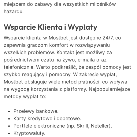
miejscem do zabawy dla wszystkich miłośników
hazardu.
Wsparcie Klienta i Wypłaty
Wsparcie klienta w Mostbet jest dostępne 24/7, co
zapewnia graczom komfort w rozwiązywaniu
wszelkich problemów. Kontakt jest możliwy za
pośrednictwem czatu na żywo, e-maila oraz
telefonicznie. Warto podkreślić, że zespół pomocy jest
szybko reagujący i pomocny. W zakresie wypłat,
Mostbet obsługuje wiele metod płatności, co wpływa
na wygodę korzystania z platformy. Najpopularniejsze
metody wypłat to:
Przelewy bankowe.
Karty kredytowe i debetowe.
Portfele elektroniczne (np. Skrill, Neteller).
Kryptowaluty.