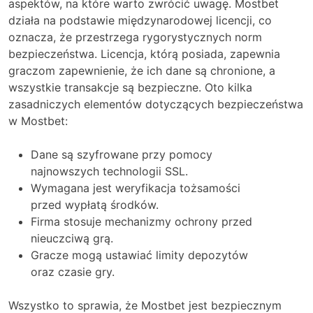
aspektów, na które warto zwrócić uwagę. Mostbet
działa na podstawie międzynarodowej licencji, co
oznacza, że przestrzega rygorystycznych norm
bezpieczeństwa. Licencja, którą posiada, zapewnia
graczom zapewnienie, że ich dane są chronione, a
wszystkie transakcje są bezpieczne. Oto kilka
zasadniczych elementów dotyczących bezpieczeństwa
w Mostbet:
Dane są szyfrowane przy pomocy
najnowszych technologii SSL.
Wymagana jest weryfikacja tożsamości
przed wypłatą środków.
Firma stosuje mechanizmy ochrony przed
nieuczciwą grą.
Gracze mogą ustawiać limity depozytów
oraz czasie gry.
Wszystko to sprawia, że Mostbet jest bezpiecznym