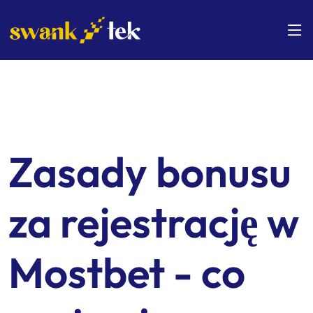
Skip
to
content
Zasady bonusu
za rejestrację w
Mostbet - co