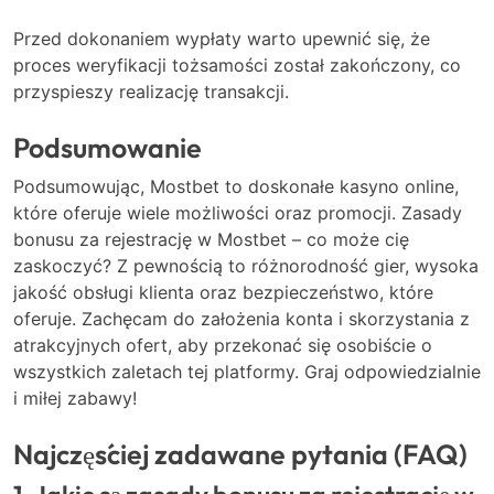
Przed dokonaniem wypłaty warto upewnić się, że
proces weryfikacji tożsamości został zakończony, co
przyspieszy realizację transakcji.
Podsumowanie
Podsumowując, Mostbet to doskonałe kasyno online,
które oferuje wiele możliwości oraz promocji. Zasady
bonusu za rejestrację w Mostbet – co może cię
zaskoczyć? Z pewnością to różnorodność gier, wysoka
jakość obsługi klienta oraz bezpieczeństwo, które
oferuje. Zachęcam do założenia konta i skorzystania z
atrakcyjnych ofert, aby przekonać się osobiście o
wszystkich zaletach tej platformy. Graj odpowiedzialnie
i miłej zabawy!
Najczęściej zadawane pytania (FAQ)