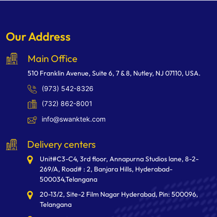
Our Address
Main Office
510 Franklin Avenue, Suite 6, 7 & 8, Nutley, NJ 07110, USA.
(973) 542-8326
(732) 862-8001
info@swanktek.com
Delivery centers
Unit#C3-C4, 3rd floor, Annapurna Studios lane, 8-2-
269/A, Road# : 2, Banjara Hills, Hyderabad-
500034,Telangana
20-13/2, Site-2 Film Nagar Hyderabad, Pin: 500096,
Telangana