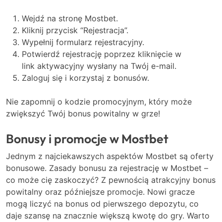
Wejdź na stronę Mostbet.
Kliknij przycisk “Rejestracja”.
Wypełnij formularz rejestracyjny.
Potwierdź rejestrację poprzez kliknięcie w
link aktywacyjny wysłany na Twój e-mail.
Zaloguj się i korzystaj z bonusów.
Nie zapomnij o kodzie promocyjnym, który może
zwiększyć Twój bonus powitalny w grze!
Bonusy i promocje w Mostbet
Jednym z najciekawszych aspektów Mostbet są oferty
bonusowe. Zasady bonusu za rejestrację w Mostbet –
co może cię zaskoczyć? Z pewnością atrakcyjny bonus
powitalny oraz późniejsze promocje. Nowi gracze
mogą liczyć na bonus od pierwszego depozytu, co
daje szansę na znacznie większą kwotę do gry. Warto