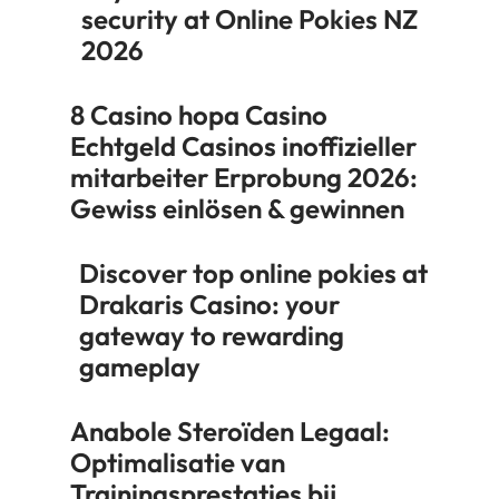
security at Online Pokies NZ
2026
8 Casino hopa Casino
Echtgeld Casinos inoffizieller
mitarbeiter Erprobung 2026:
Gewiss einlösen & gewinnen
Discover top online pokies at
Drakaris Casino: your
gateway to rewarding
gameplay
Anabole Steroïden Legaal:
Optimalisatie van
Trainingsprestaties bij