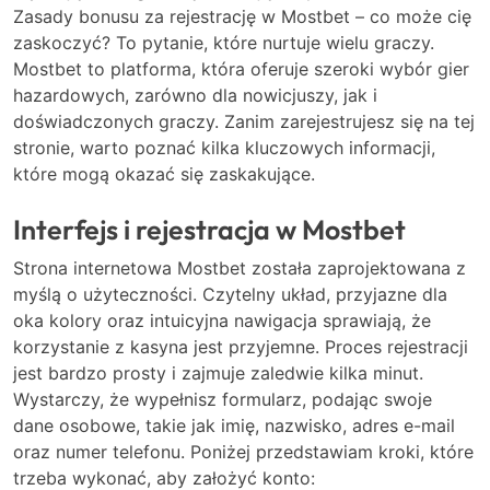
Zasady bonusu za rejestrację w Mostbet – co może cię
zaskoczyć? To pytanie, które nurtuje wielu graczy.
Mostbet to platforma, która oferuje szeroki wybór gier
hazardowych, zarówno dla nowicjuszy, jak i
doświadczonych graczy. Zanim zarejestrujesz się na tej
stronie, warto poznać kilka kluczowych informacji,
które mogą okazać się zaskakujące.
Interfejs i rejestracja w Mostbet
Strona internetowa Mostbet została zaprojektowana z
myślą o użyteczności. Czytelny układ, przyjazne dla
oka kolory oraz intuicyjna nawigacja sprawiają, że
korzystanie z kasyna jest przyjemne. Proces rejestracji
jest bardzo prosty i zajmuje zaledwie kilka minut.
Wystarczy, że wypełnisz formularz, podając swoje
dane osobowe, takie jak imię, nazwisko, adres e-mail
oraz numer telefonu. Poniżej przedstawiam kroki, które
trzeba wykonać, aby założyć konto: