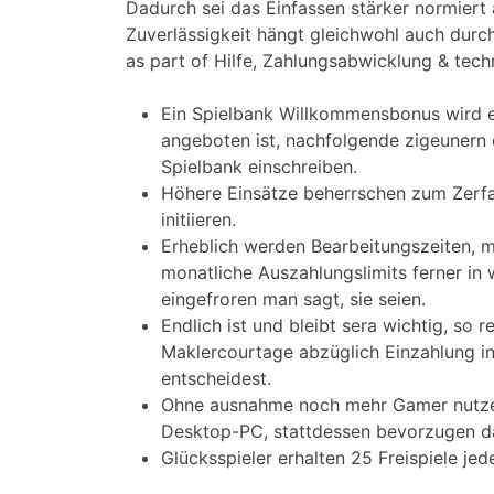
Dadurch sei das Einfassen stärker normiert a
Zuverlässigkeit hängt gleichwohl auch durch
as part of Hilfe, Zahlungsabwicklung & tech
Ein Spielbank Willkommensbonus wird e
angeboten ist, nachfolgende zigeunern
Spielbank einschreiben.
Höhere Einsätze beherrschen zum Zerfa
initiieren.
Erheblich werden Bearbeitungszeiten, m
monatliche Auszahlungslimits ferner in
eingefroren man sagt, sie seien.
Endlich ist und bleibt sera wichtig, so
Maklercourtage abzüglich Einzahlung i
entscheidest.
Ohne ausnahme noch mehr Gamer nutzen
Desktop-PC, stattdessen bevorzugen da
Glücksspieler erhalten 25 Freispiele je