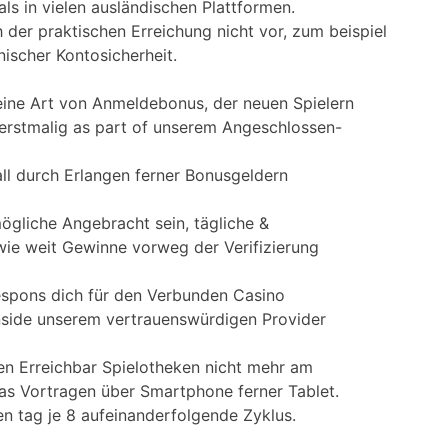
ls in vielen ausländischen Plattformen.
 der praktischen Erreichung nicht vor, zum beispiel
nischer Kontosicherheit.
ine Art von Anmeldebonus, der neuen Spielern
 erstmalig as part of unserem Angeschlossen-
ll durch Erlangen ferner Bonusgeldern
ögliche Angebracht sein, tägliche &
 wie weit Gewinne vorweg der Verifizierung
 respons dich für den Verbunden Casino
nside unserem vertrauenswürdigen Provider
 Erreichbar Spielotheken nicht mehr am
s Vortragen über Smartphone ferner Tablet.
den tag je 8 aufeinanderfolgende Zyklus.