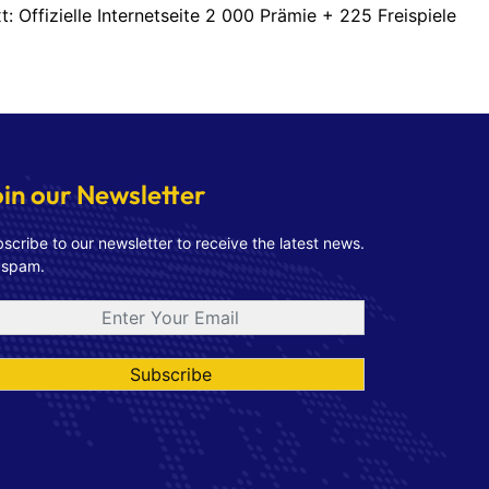
t:
Offizielle Internetseite 2 000 Prämie + 225 Freispiele
oin our Newsletter
scribe to our newsletter to receive the latest news.
 spam.