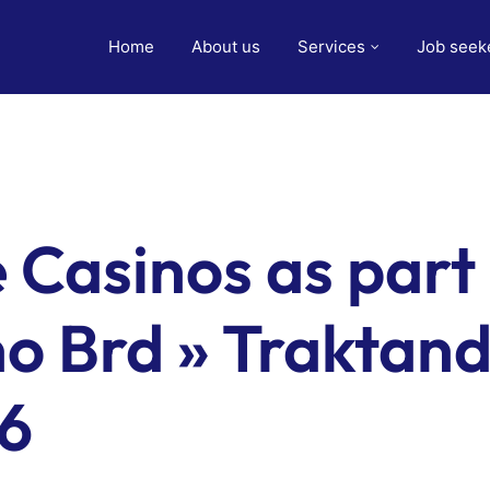
Home
About us
Services
Job seek
 Casinos as part
no Brd » Traktan
6