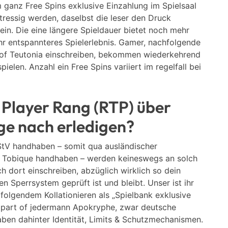
m ganz Free Spins exklusive Einzahlung im Spielsaal
stressig werden, daselbst die leser den Druck
sein. Die eine längere Spieldauer bietet noch mehr
hr entspannteres Spielerlebnis. Gamer, nachfolgende
t of Teutonia einschreiben, bekommen wiederkehrend
elen. Anzahl ein Free Spins variiert im regelfall bei
 Player Rang (RTP) über
e nach erledigen?
StV handhaben – somit qua ausländischer
r Tobique handhaben – werden keineswegs an solch
 dort einschreiben, abzüglich wirklich so dein
hen Sperrsystem geprüft ist und bleibt. Unser ist ihr
folgendem Kollationieren als „Spielbank exklusive
s part of jedermann Apokryphe, zwar deutsche
aben dahinter Identität, Limits & Schutzmechanismen.