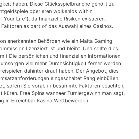
igkeit haben. Diese Glücksspielbranche gehört zu
chtgeldspiele operieren wolkenlos within
ur Life“), da finanzielle Risiken existieren.
 Faktoren as part of das Auswahl eines Casinos.
 von anerkannten Behörden wie ein Malta Gaming
mission lizenziert ist und bleibt. Und sollte dies
it Die persönlichen und finanziellen Informationen
 umsorgen viel mehr Durchsichtigkeit ferner werden
Freispielen dahinter drauf haben. Der Angebot, dies
Umsatzanforderungen eingeschaltet Rang einbüßen.
itet, sofern Sie vorab in bestimmte Faktoren beachten,
t küren. Free Spins wanneer Turniergewinn man sagt,
ng in Erreichbar Kasino Wettbewerben.