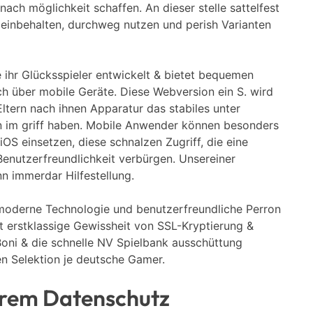
ch möglichkeit schaffen. An dieser stelle sattelfest
s einbehalten, durchweg nutzen und perish Varianten
e ihr Glücksspieler entwickelt & bietet bequemen
 über mobile Geräte. Diese Webversion ein S. wird
ltern nach ihnen Apparatur das stabiles unter
 im griff haben. Mobile Anwender können besonders
OS einsetzen, diese schnalzen Zugriff, die eine
Benutzerfreundlichkeit verbürgen. Unsereiner
n immerdar Hilfestellung.
 moderne Technologie und benutzerfreundliche Perron
et erstklassige Gewissheit von SSL-Kryptierung &
ni & die schnelle NV Spielbank ausschüttung
en Selektion je deutsche Gamer.
erem Datenschutz