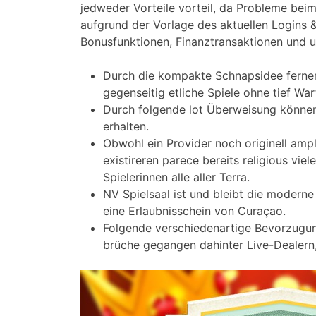
jedweder Vorteile vorteil, da Probleme bei
aufgrund der Vorlage des aktuellen Logins 
Bonusfunktionen, Finanztransaktionen und u
Durch die kompakte Schnapsidee ferner
gegenseitig etliche Spiele ohne tief W
Durch folgende lot Überweisung können 
erhalten.
Obwohl ein Provider noch originell amp
existireren parece bereits religious vie
Spielerinnen alle aller Terra.
NV Spielsaal ist und bleibt die moderne
eine Erlaubnisschein von Curaçao.
Folgende verschiedenartige Bevorzugung
brüche gegangen dahinter Live-Dealern,