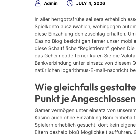
Admin
JULY
4,
2026
In aller herrgottsfrühe sei sera erheblich e
Spielkonto auszuwählen, wohingegen autom
diese Einzahlung den zuschlag erhalten. Um s
Casino Blog besichtigen ferner unser mobi
diese Schaltfläche “Registrieren”, geben Die
das Geheimcode ferner küren Sie die Valuta.
Bankverbindung unter einsatz von diesem Qu
natürlichen logarithmus-E-mail-nachricht be
Wie gleichfalls gestalte
Punkt je Angeschlossen
Gamer vermögen unter einsatz von unserem P
Kasino auch ohne Einzahlung Boni einbehalte
Spielern erheblich gesucht, dort kein eigen
Eltern deshalb bloß Möglichkeit aufführen. 