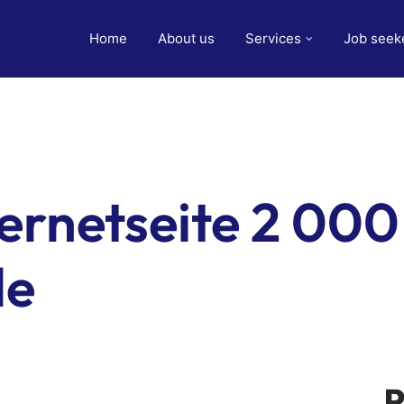
Home
About us
Services
Job seek
nternetseite 2 00
le
R