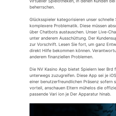
virtueller Spielotheken, in denen Kunden be
beherrschen.
Glücksspieler kategorisieren unser schnelle
komplexere Problematik. Diese müssen absol
über Chatbots austauschen. Unser Live-Chat 
unter anderem Ausschüttung. Der Kundensup
zur Vorschrift. Lesen Sie fort, um ganz Ent
direkt Hilfe bekommen können. Verantwortun
anderem finanziellen Problemen.
Die NV Kasino App bietet Spielern leer Brd 
unterwegs zuzugreifen. Diese App sei je iO
einer benutzerfreundlichen Präsenz sofern 
vorteil, anschauen Eltern mühelos die offizie
passende Vari ion je Der Apparatur hinab.