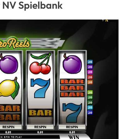
er NV Spielbank