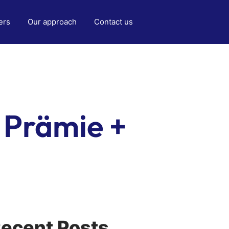
ers
Our approach
Contact us
0 Prämie +
ecent Posts