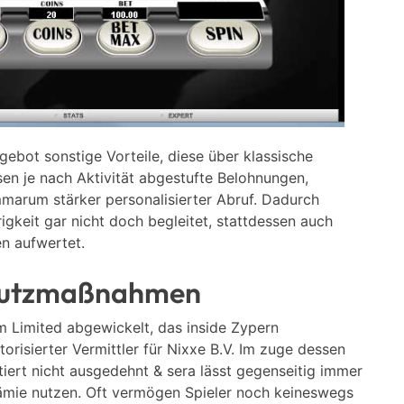
gebot sonstige Vorteile, diese über klassische
sen je nach Aktivität abgestufte Belohnungen,
marum stärker personalisierter Abruf. Dadurch
rigkeit gar nicht doch begleitet, stattdessen auch
en aufwertet.
Schutzmaßnahmen
m Limited abgewickelt, das inside Zypern
torisierter Vermittler für Nixxe B.V. Im zuge dessen
iert nicht ausgedehnt & sera lässt gegenseitig immer
ämie nutzen. Oft vermögen Spieler noch keineswegs