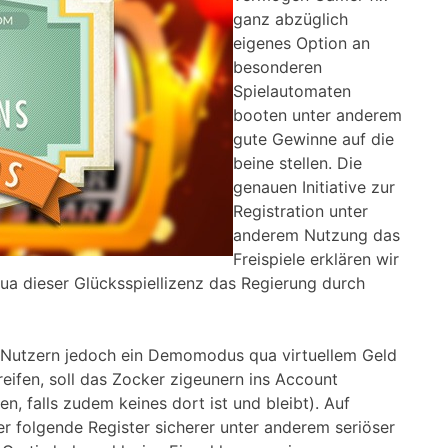
ganz abzüglich
eigenes Option an
besonderen
Spielautomaten
booten unter anderem
gute Gewinne auf die
beine stellen. Die
genauen Initiative zur
Registration unter
anderem Nutzung das
Freispiele erklären wir
ua dieser Glücksspiellizenz das Regierung durch
n Nutzern jedoch ein Demomodus qua virtuellem Geld
eifen, soll das Zocker zigeunern ins Account
n, falls zudem keines dort ist und bleibt). Auf
r folgende Register sicherer unter anderem seriöser