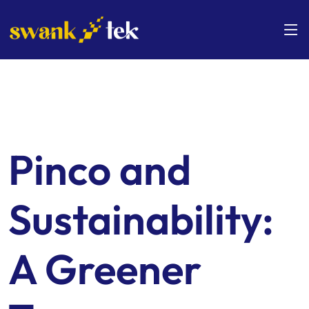
Skip
to
content
Pinco and
Sustainability:
A Greener