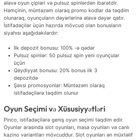
əlavə oyun çipləri və pulsuz spinlərdən ibarətdir.
Həmçinin, müntəzəm olaraq promo kodlar da təqdim
olunaraq, oyunçuların dəyərlərinə əlavə dəyər qatır.
İstifadəçilər üçün hazırda mövcud olan bonusların
siyahısı aşağıdakılardır:
İlk depozit bonusu: 100% -ə qədər
Pulsuz spinlər: 50 pulsuz spin yeni oyunçular
üçün
Qeydiyyat bonusu: 20% bonus ilk 3
depozitdə
Şəxsi promosyonlar: Müntəzəm olaraq
istifadəçilərə təqdim olunur
Oyun Seçimi və Xüsusiyyətləri
Pinco, istifadəçilərə geniş oyun seçimi təqdim edir.
Oyunlar arasında slot oyunları, masa oyunları və canlı
kazino variantları mövcuddur. Slot oyunları ən müxtəlif