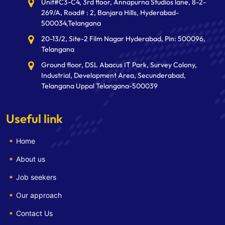
Unit#C3-C4, 3rd floor, Annapurna Studios lane, 8-2-
269/A, Road# : 2, Banjara Hills, Hyderabad-
500034,Telangana
20-13/2, Site-2 Film Nagar Hyderabad, Pin: 500096,
Telangana
Ground floor, DSL Abacus IT Park, Survey Colony,
Industrial, Development Area, Secunderabad,
Telangana Uppal Telangana-500039
Useful link
Home
About us
Job seekers
Our approach
Contact Us