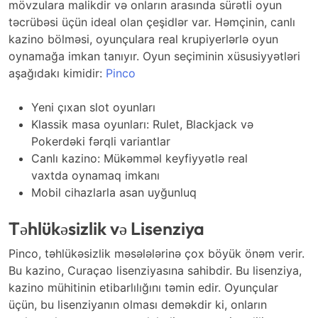
mövzulara malikdir və onların arasında sürətli oyun
təcrübəsi üçün ideal olan çeşidlər var. Həmçinin, canlı
kazino bölməsi, oyunçulara real krupiyerlərlə oyun
oynamağa imkan tanıyır. Oyun seçiminin xüsusiyyətləri
aşağıdakı kimidir:
Pinco
Yeni çıxan slot oyunları
Klassik masa oyunları: Rulet, Blackjack və
Pokerdəki fərqli variantlar
Canlı kazino: Mükəmməl keyfiyyətlə real
vaxtda oynamaq imkanı
Mobil cihazlarla asan uyğunluq
Təhlükəsizlik və Lisenziya
Pinco, təhlükəsizlik məsələlərinə çox böyük önəm verir.
Bu kazino, Curaçao lisenziyasına sahibdir. Bu lisenziya,
kazino mühitinin etibarlılığını təmin edir. Oyunçular
üçün, bu lisenziyanın olması deməkdir ki, onların